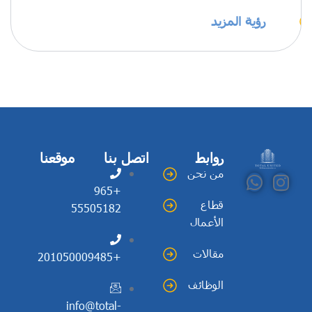
رؤية المزيد
روابط
اتصل بنا
موقعنا
من نحن
+965
قطاع
55505182
الأعمال
مقالات
+201050009485
الوظائف
info@total-