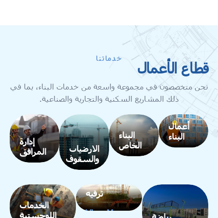
خدماتنا
قطاع الأعمال
نحن متخصصون في مجموعة واسعة من خدمات البناء، بما في
ذلك المشاريع السكنية والتجارية والصناعية.
أعمال
البناء
البناء
إدارة
الخاص
الارضيات
المرافق
عرض
والسقوف
عرض
المزيد
عرض
المزيد
عرض
المزيد
المزيد
ترفيه
الخدمات
View More
اللوجستية
رياضة