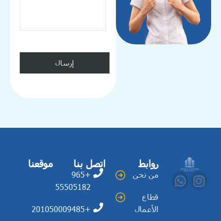
Alternative:
روابط
اتصل بنا
موقعنا
من نحن
+965
55505182
قطاع
الأعمال
+201050009485