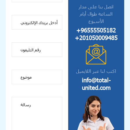
اتصل بنا على مدار
الساعة طوال أيام
الأسبوع
96555505182+
201050009485+
اكتب لنا عبر اللايميل
info@total-
united.com