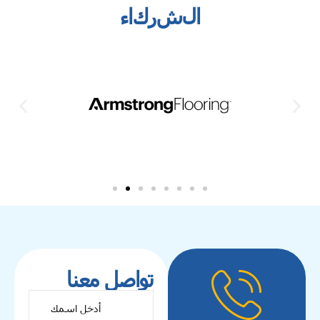
ا
ل
ش
ر
ك
ا
ء
تواصل معنا